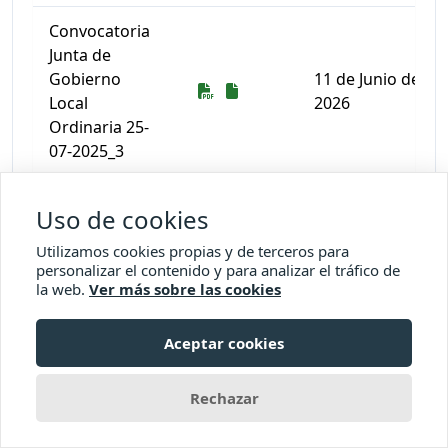
Convocatoria
Junta de
Gobierno
11 de Junio de
Descarga
Descarga
Local
2026
Ordinaria 25-
07-2025_3
Convocatoria
Uso de cookies
Junta de
Gobierno
11 de Junio de
Utilizamos cookies propias y de terceros para
Descarga
Descarga
personalizar el contenido y para analizar el tráfico de
Local
2026
la web.
Ver más sobre las cookies
Ordinaria 08-
08-2025
Aceptar cookies
Convocatoria
Junta de
Rechazar
Gobierno
11 de Junio de
Descarga
Descarga
Local
2026