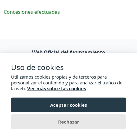
Concesiones efectuadas
Web Oficial del Ayuntamiento
Consulta pública
Uso de cookies
Accesibilidad
Utilizamos cookies propias y de terceros para
personalizar el contenido y para analizar el tráfico de
la web.
Ver más sobre las cookies
Comisionado de Transparencia
Aceptar cookies
© 2026 Ayuntamiento de El Paso
Rechazar
con
Transparencia Canaria