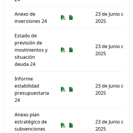
Anexo de
23 de Junio de
Descarga
Descarga
inversiones 24
2025
Estado de
previsión de
23 de Junio de
Descarga
Descarga
movimientos y
2025
situación
deuda 24
Informe
estabilidad
23 de Junio de
Descarga
Descarga
presupuestaria
2025
24
Anexo plan
estratégico de
23 de Junio de
Descarga
Descarga
subvenciones
2025