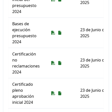
2025
presupuesto
2024
Bases de
ejecución
23 de Junio de
Descarga
Descarga
presupuesto
2025
2024
Certificación
no
23 de Junio de
Descarga
Descarga
reclamaciones
2025
2024
Certificado
pleno
23 de Junio de
Descarga
Descarga
aprobación
2025
inicial 2024