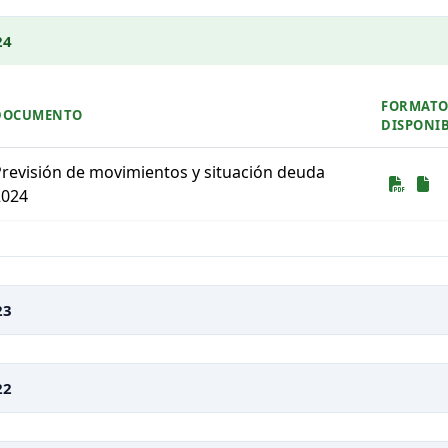
24
FORMATO
DOCUMENTO
DISPONIB
revisión de movimientos y situación deuda
Desc
De
2024
tado de documentos para descargar
23
22