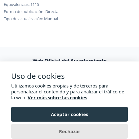
Equivalencias: 1115
Forma de publicación: Directa
Tipo de actualización: Manual
Web Oficial del Ayuntamiento
Consulta pública
Uso de cookies
Accesibilidad
Utilizamos cookies propias y de terceros para
personalizar el contenido y para analizar el tráfico de
la web.
Ver más sobre las cookies
Comisionado de Transparencia
Aceptar cookies
© 2026 Ayuntamiento de El Paso
Rechazar
con
Transparencia Canaria